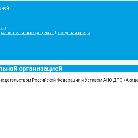
цией
тав
разовательного процесса. Доступная среда
ельной организацией
онодательством Российской Федерации и Уставом АНО ДПО «Акаде