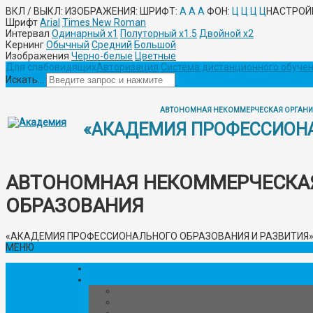
ВКЛ / ВЫКЛ:
ИЗОБРАЖЕНИЯ:
ШРИФТ:
A
A
A
ФОН:
Ц
Ц
Ц
Ц
НАСТРОЙ
Шрифт
Arial
Times New Roman
Интервал
Одинарный х1
Полуторный х1.5
Двойной х2
Кернинг
Обычный
Средний
Большой
Изображения
Черно-белые
Цветные
Для слабовидящих
Авторизация
Система дистанционного обуче
Искать...
АВТОНОМНАЯ НЕКОММЕРЧЕСКАЯ ОРГАНИ
«АКАДЕМИЯ ПРОФЕССИОНА
АВТОНОМНАЯ НЕКОММЕРЧЕСКА
ОБРАЗОВАНИЯ
«АКАДЕМИЯ ПРОФЕССИОНАЛЬНОГО ОБРАЗОВАНИЯ И РАЗВИТИЯ
МЕНЮ