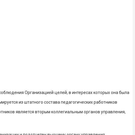
соблюдения Организацией целей, в интересах которых она была
ируется из штатного состава педагогических работников
отников является вторым коллегиальным органов управления,
анизации и подотчетен высшему органу управления