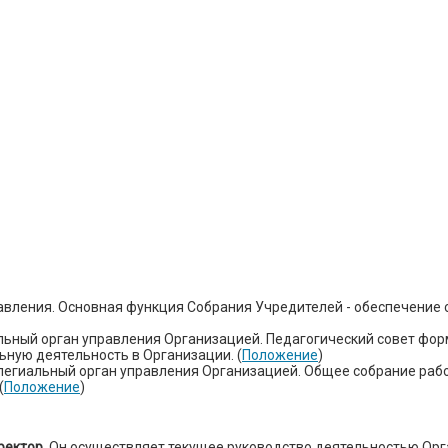
вления. Основная функция Собрания Учредителей - обеспечение 
ьный орган управления Организацией. Педагогический совет форм
ную деятельность в Организации. (
Положение
)
легиальный орган управления Организацией. Общее собрание раб
(
Положение
)
ектор.
Он осуществляет текущее руководство деятельностью Орг