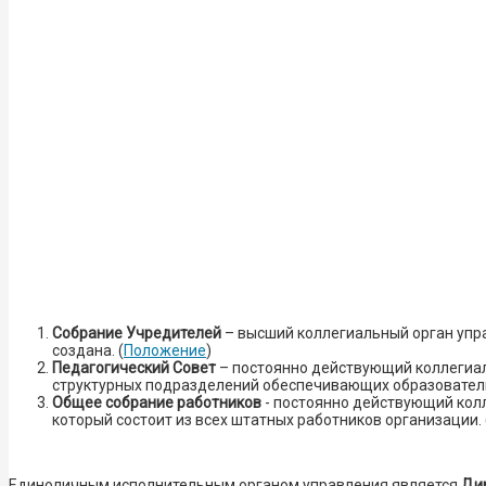
Собрание Учредителей
– высший коллегиальный орган упра
создана. (
Положение
)
Педагогический Совет
– постоянно действующий коллегиал
структурных подразделений обеспечивающих образователь
Общее собрание работников
- постоянно действующий кол
который состоит из всех штатных работников организации. 
Единоличным исполнительным органом управления является
Дир