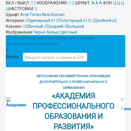
ВКЛ / ВЫКЛ:
ИЗОБРАЖЕНИЯ:
ШРИФТ:
A
A
A
ФОН:
Ц
Ц
Ц
Ц
НАСТРОЙКИ:
Шрифт
Arial
Times New Roman
Интервал
Одинарный х1
Полуторный х1.5
Двойной х2
Кернинг
Обычный
Средний
Большой
Изображения
Черно-белые
Цветные
Для слабовидящих
Авторизация
Система
дистанционного обучения
Искать...
АВТОНОМНАЯ НЕКОММЕРЧЕСКАЯ ОРГАНИЗАЦИЯ
ДОПОЛНИТЕЛЬНОГО ПРОФЕССИОНАЛЬНОГО
ОБРАЗОВАНИЯ
«АКАДЕМИЯ
ПРОФЕССИОНАЛЬНОГО
aca
ОБРАЗОВАНИЯ И
РАЗВИТИЯ»