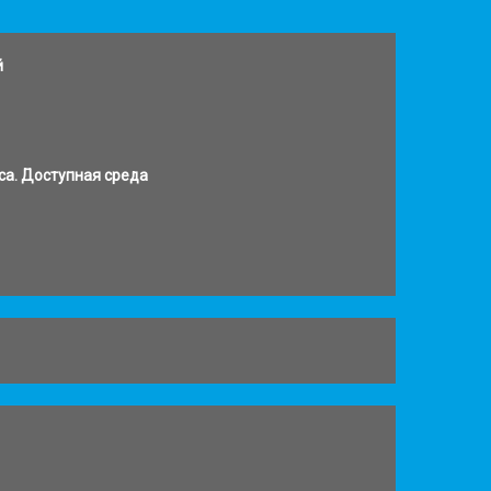
й
са. Доступная среда