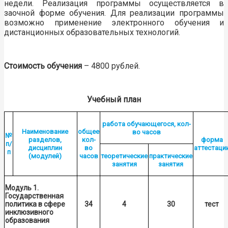
недели. Реализация программы осуществляется в
заочной форме обучения. Для реализации программы
возможно применение электронного обучения и
дистанционных образовательных технологий.
Стоимость обучения
– 4800 рублей.
Учебный план
работа обучающегося, кол-
Наименование
общее
во часов
№
разделов,
кол-
форма
п/
дисциплин
во
аттестаци
п
(модулей)
часов
теоретические
практические
занятия
занятия
Модуль 1.
Государственная
политика в сфере
34
4
30
тест
инклюзивного
образования