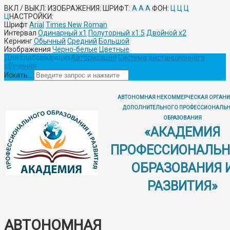
ВКЛ / ВЫКЛ:
ИЗОБРАЖЕНИЯ:
ШРИФТ:
A
A
A
ФОН:
Ц
Ц
Ц
Ц
НАСТРОЙКИ:
Шрифт
Arial
Times New Roman
Интервал
Одинарный х1
Полуторный х1.5
Двойной х2
Кернинг
Обычный
Средний
Большой
Изображения
Черно-белые
Цветные
Для слабовидящих
Авторизация
Система дистанционного
обучения
Искать...
АВТОНОМНАЯ НЕКОММЕРЧЕСКАЯ ОРГАНИ
ДОПОЛНИТЕЛЬНОГО ПРОФЕССИОНАЛЬ
ОБРАЗОВАНИЯ
«АКАДЕМИЯ
ПРОФЕССИОНАЛЬН
ОБРАЗОВАНИЯ 
РАЗВИТИЯ»
АВТОНОМНАЯ