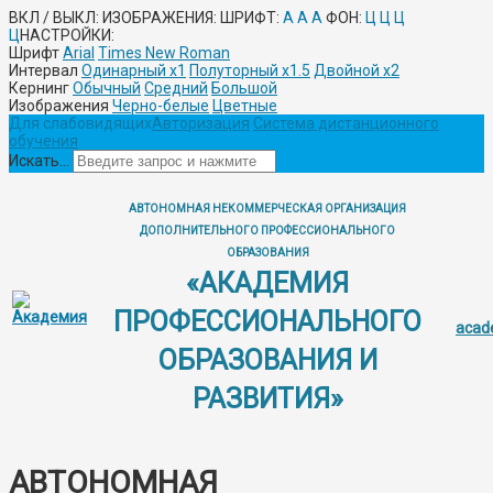
ВКЛ / ВЫКЛ:
ИЗОБРАЖЕНИЯ:
ШРИФТ:
A
A
A
ФОН:
Ц
Ц
Ц
Ц
НАСТРОЙКИ:
Шрифт
Arial
Times New Roman
Интервал
Одинарный х1
Полуторный х1.5
Двойной х2
Кернинг
Обычный
Средний
Большой
Изображения
Черно-белые
Цветные
Для слабовидящих
Авторизация
Система дистанционного
обучения
Искать...
АВТОНОМНАЯ НЕКОММЕРЧЕСКАЯ ОРГАНИЗАЦИЯ
ДОПОЛНИТЕЛЬНОГО ПРОФЕССИОНАЛЬНОГО
ОБРАЗОВАНИЯ
«АКАДЕМИЯ
ПРОФЕССИОНАЛЬНОГО
acad
ОБРАЗОВАНИЯ И
РАЗВИТИЯ»
АВТОНОМНАЯ