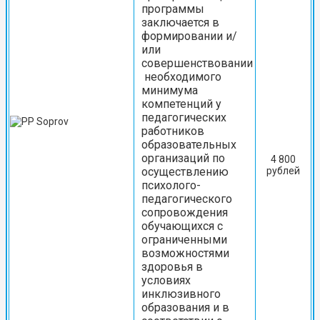
программы
заключается в
формировании и/
или
совершенствовании
необходимого
минимума
компетенций у
педагогических
работников
образовательных
организаций по
4 800
осуществлению
рублей
психолого-
педагогического
сопровождения
обучающихся с
ограниченными
возможностями
здоровья в
условиях
инклюзивного
образования и в